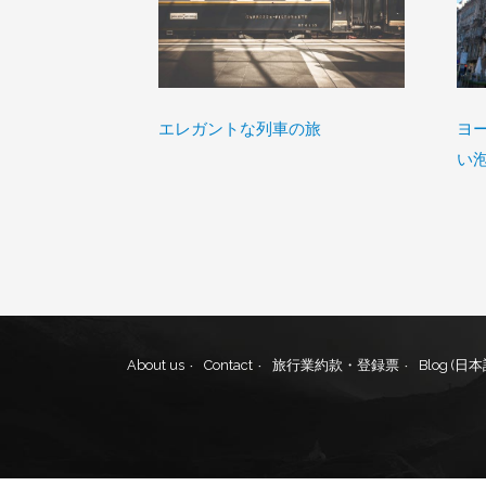
エレガントな列車の旅
ヨ
ズの旅
い
About us
Contact
旅行業約款・登録票
Blog (日