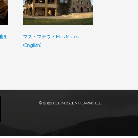
地を
マス・マテウ /
Mas Mateu
ヴェネチアの
(English)
ートヴィラの
© 2022 COGNOSCENTI JAPAN LLC