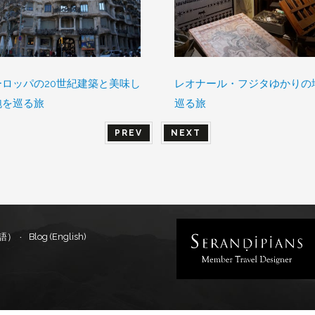
ーロッパの20世紀建築と美味し
レオナール・フジタゆかりの
泡を巡る旅
巡る旅
PREV
NEXT
本語）
Blog (English)