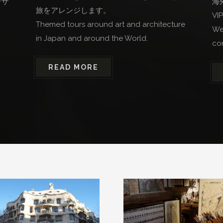
デザ
海
旅をアレンジします。
V
Themed tours around art and architecture
We 
in Japan and around the World.
co
READ MORE